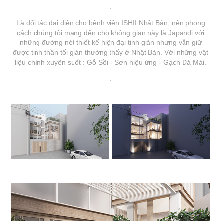
.
Là đối tác đại diện cho bệnh viện ISHII Nhật Bản, nên phong
cách chúng tôi mang đến cho không gian này là Japandi với
những đường nét thiết kế hiện đại tinh giản nhưng vẫn giữ
được tinh thần tối giản thường thấy ở Nhật Bản. Với những vật
liệu chính xuyên suốt : Gỗ Sồi - Sơn hiệu ứng - Gạch Đá Mài.
.